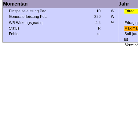
Momentan
Jahr
Einspeiseleistung Pac
10
W
Ertrag
Generatorleistung Pdc
229
W
WR Wirkungsgrad η
4,4
%
Ertrag s
Status
R
Maximal
Fehler
u
Soll (au
Ist
Vermie