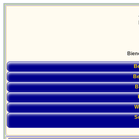
Bien
Be
Be
B
W
S