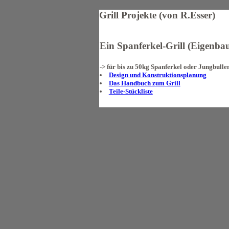
Grill Projekte (von R.Esser)
Ein Spanferkel-Grill (Eigenbau
-> für bis zu 50kg Spanferkel oder Jungbullen
Design und Konstruktionsplanung
Das Handbuch zum Grill
Teile-Stückliste