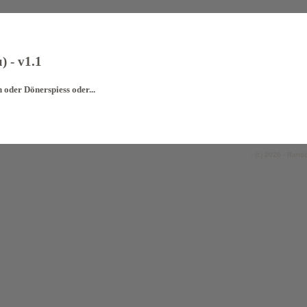
) - v1.1
 oder Dönerspiess oder...
- (c) 2026 - Rand